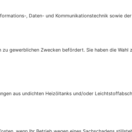
ormations-, Daten- und Kommunikationstechnik sowie der B
 zu gewerblichen Zwecken befördert. Sie haben die Wahl z
ungen aus undichten Heizöltanks und/oder Leichtstoffabsch
osten, wenn Ihr Betrieb wegen eines Sachschadens stillsteh