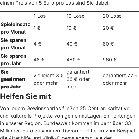
einem Preis von 5 Euro pro Los sind Sie dabei.
1 Los
10 Lose
20 Lose
Spieleinsatz
1 €
10 €
20 €
pro Monat
Sie sparen
4 €
40 €
80 €
pro Monat
Sie sparen
48 €
480 €
960 €
pro Jahr
Sie
garantiert
vielleicht 3 €
garantiert 72 €
gewinnen
36 € oder
oder mehr
oder mehr
pro Jahr
mehr
Helfen Sie mit
Von jedem Gewinnsparlos fließen 25 Cent an karitative
und kulturelle Projekte von gemeinnützigen Einrichtungen
in unserer Region. Bundesweit kommen im Jahr über 33
Millionen Euro zusammen. Davon profitieren zum Beispiel
die Altenhilfe und Klinik-Clowns ebenso wie der