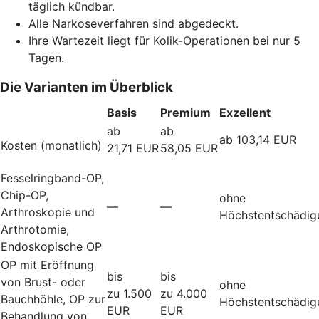
täglich kündbar.
Alle Narkoseverfahren sind abgedeckt.
Ihre Wartezeit liegt für Kolik-Operationen bei nur 5
Tagen.
Die Varianten im Überblick
Basis
Premium
Exzellent
ab
ab
ab 103,14 EUR
Kosten (monatlich)
21,71 EUR
58,05 EUR
Fesselringband-OP,
Chip-OP,
ohne
—
—
Arthroskopie und
Höchstentschädig
Arthrotomie,
Endoskopische OP
OP mit Eröffnung
bis
bis
von Brust- oder
ohne
zu 1.500
zu 4.000
Bauchhöhle, OP zur
Höchstentschädig
EUR
EUR
Behandlung von