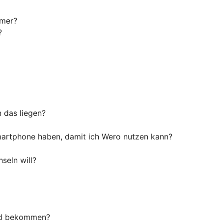
mmer?
?
n das liegen?
artphone haben, damit ich Wero nutzen kann?
seln will?
ld bekommen?