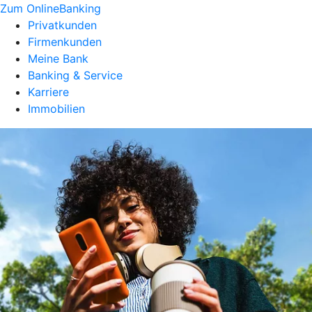
Zum OnlineBanking
Privatkunden
Firmenkunden
Meine Bank
Banking & Service
Karriere
Immobilien