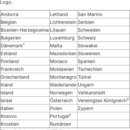
Logo.
Andorra
Lettland
San Marino
Belgien
Lichtenstein
Serbien
Bosnien-Herzegowina
Litauen
Schweden
Bulgarien
Luxemburg
Schweiz
1
Dänemark
Malta
Slowakei
Estland
Mazedonien
Slowenien
Finnland
Monaco
Spanien
Frankreich
Moldawien
Tschechien
Griechenland
Montenegro
Türkei
Irland
Niederlande
Ungarn
Island
Norwegen
Vatikanstadt
3
Israel
Österreich
Vereinigtes Königreich
Italien
Polen
Zypern
2
Kosovo
Portugal
Kroatien
Rumänien