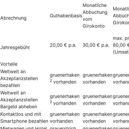
Monatliche
Monatl
Abbuchung
Guthabenbasis
Abbuc
Abrechnung
vom
Giroko
Girokonto
max. p
20,00 € p.a.
30,00 € p.a.
80,00 
Jahresgebühr
(Umsat
Vorteile
Weltweit an
gruenerhaken
gruenerhaken
gruene
Akzeptanzstellen
2
vorhanden
vorhanden
vorhan
bezahlen
Weltweit an
gruenerhaken
gruenerhaken
gruene
Akzeptanzstellen
2
vorhanden
vorhanden
vorhan
Bargeld abheben
Kontaktlos und mit
gruenerhaken
gruenerhaken
gruene
Smartphone bezahlen
vorhanden
vorhanden
vorhan
Mietwagen und Hotel
grauerstrich
gruenerhaken
gruene