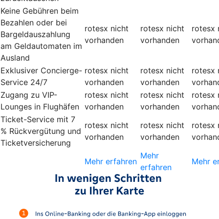
Keine Gebühren beim
Bezahlen oder bei
rotesx
nicht
rotesx
nicht
rotesx
Bargeldauszahlung
vorhanden
vorhanden
vorhan
am Geldautomaten im
Ausland
Exklusiver Concierge-
rotesx
nicht
rotesx
nicht
rotesx
Service 24/7
vorhanden
vorhanden
vorhan
Zugang zu VIP-
rotesx
nicht
rotesx
nicht
rotesx
Lounges in Flughäfen
vorhanden
vorhanden
vorhan
Ticket-Service mit 7
rotesx
nicht
rotesx
nicht
rotesx
% Rückvergütung und
vorhanden
vorhanden
vorhan
Ticketversicherung
Mehr
Mehr erfahren
Mehr e
erfahren