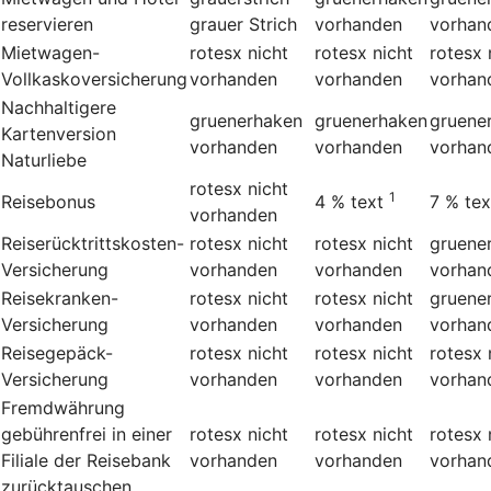
reservieren
grauer Strich
vorhanden
vorhan
Mietwagen-
rotesx
nicht
rotesx
nicht
rotesx
Vollkaskoversicherung
vorhanden
vorhanden
vorhan
Nachhaltigere
gruenerhaken
gruenerhaken
gruene
Kartenversion
vorhanden
vorhanden
vorhan
Naturliebe
rotesx
nicht
1
Reisebonus
4 %
text
7 %
tex
vorhanden
Reiserücktrittskosten-
rotesx
nicht
rotesx
nicht
gruene
Versicherung
vorhanden
vorhanden
vorhan
Reisekranken-
rotesx
nicht
rotesx
nicht
gruene
Versicherung
vorhanden
vorhanden
vorhan
Reisegepäck-
rotesx
nicht
rotesx
nicht
rotesx
Versicherung
vorhanden
vorhanden
vorhan
Fremdwährung
gebührenfrei in einer
rotesx
nicht
rotesx
nicht
rotesx
Filiale der Reisebank
vorhanden
vorhanden
vorhan
zurücktauschen