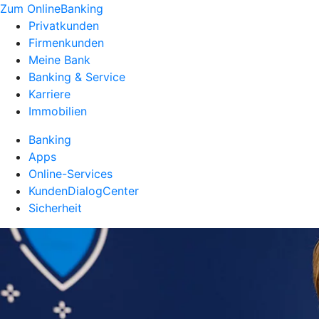
Zum OnlineBanking
Privatkunden
Firmenkunden
Meine Bank
Banking & Service
Karriere
Immobilien
Banking
Apps
Online-Services
KundenDialogCenter
Sicherheit